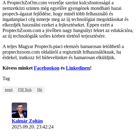
A ProptechZoOm.com vezetője szerint kulcsfontosságú a
nemzetközi szinten még egyelőre gyengének mondható hazai
propech-ágazat fejlődése, hogy minél több felhasználó és
ingatlanpiaci cég ismerje meg az új technológiai megoldásokat és
elkezdjék használni ezeket a fejlesztéseket. Éppen ezért a
ProptechZoom.com a jövőben nagy hangsúlyt fektet az edukációra,
az új technológiák széles körben történő terjesztésére.
A teljes Magyar Proptech-piaci elemzés hamarosan letölthető a
proptechzoom.com oldaláról a regisztrált felhasználóknak, ha
érdekel, iratkozz fel hírlevelünkre és hamarosan elküldjük.
Kövess minket
Facebookon
és
Linkedinen
!
Tag
trend,
FM Tech,
Hír
Kalmár Zoltán
2025.09.20. 23:42:24