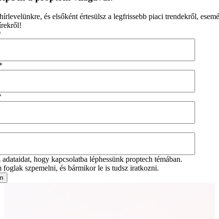
 hírlevelünkre, és elsőként értesülsz a legfrissebb piaci trendekről, esem
rekről!
*
*
*
adataidat, hogy kapcsolatba léphessünk proptech témában.
foglak szpemelni, és bármikor le is tudsz iratkozni.