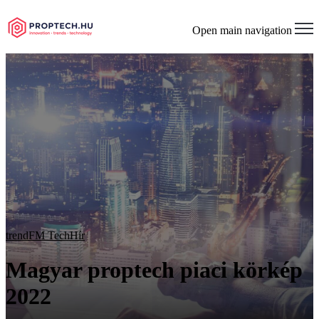
Open main navigation
trend
FM Tech
Hír
Magyar proptech piaci körkép
2022