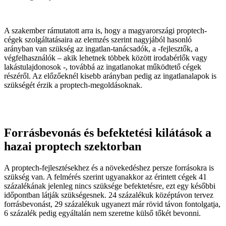
A szakember rámutatott arra is, hogy a magyarországi proptech-
cégek szolgáltatásaira az elemzés szerint nagyjából hasonló
arányban van szükség az ingatlan-tanácsadók, a -fejlesztők, a
végfelhasználók – akik lehetnek többek között irodabérlők vagy
lakástulajdonosok -, továbbá az ingatlanokat működtető cégek
részéről. Az előzőeknél kisebb arányban pedig az ingatlanalapok is
szükségét érzik a proptech-megoldásoknak.
Forrásbevonás és befektetési kilátások a
hazai proptech szektorban
A proptech-fejlesztésekhez és a növekedéshez persze forrásokra is
szükség van. A felmérés szerint ugyanakkor az érintett cégek 41
százalékának jelenleg nincs szüksége befektetésre, ezt egy későbbi
időpontban látják szükségesnek. 24 százalékuk középtávon tervez
forrásbevonást, 29 százalékuk ugyanezt már rövid távon fontolgatja,
6 százalék pedig egyáltalán nem szeretne külső tőkét bevonni.