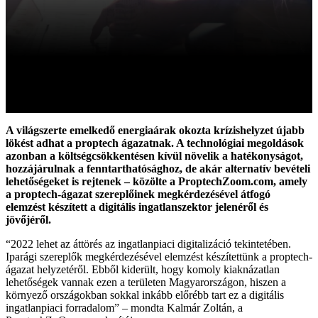
A világszerte emelkedő energiaárak okozta krízishelyzet újabb
lökést adhat a proptech ágazatnak. A technológiai megoldások
azonban a költségcsökkentésen kívül növelik a hatékonyságot,
hozzájárulnak a fenntarthatósághoz, de akár alternatív bevételi
lehetőségeket is rejtenek – közölte a ProptechZoom.com, amely
a proptech-ágazat szereplőinek megkérdezésével átfogó
elemzést készített a digitális ingatlanszektor jelenéről és
jövőjéről.
“2022 lehet az áttörés az ingatlanpiaci digitalizáció tekintetében.
Iparági szereplők megkérdezésével elemzést készítettünk a proptech-
ágazat helyzetéről. Ebből kiderült, hogy komoly kiaknázatlan
lehetőségek vannak ezen a területen Magyarországon, hiszen a
környező országokban sokkal inkább előrébb tart ez a digitális
ingatlanpiaci forradalom” – mondta Kalmár Zoltán, a