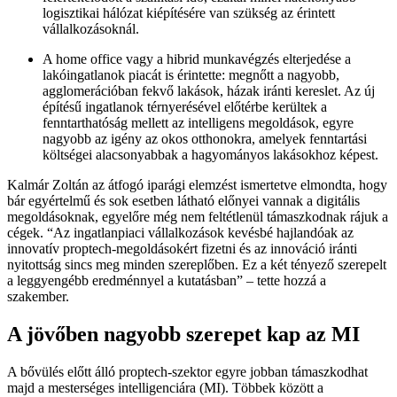
logisztikai hálózat kiépítésére van szükség az érintett
vállalkozásoknál.
A home office vagy a hibrid munkavégzés elterjedése a
lakóingatlanok piacát is érintette: megnőtt a nagyobb,
agglomerációban fekvő lakások, házak iránti kereslet. Az új
építésű ingatlanok térnyerésével előtérbe kerültek a
fenntarthatóság mellett az intelligens megoldások, egyre
nagyobb az igény az okos otthonokra, amelyek fenntartási
költségei alacsonyabbak a hagyományos lakásokhoz képest.
Kalmár Zoltán az átfogó iparági elemzést ismertetve elmondta, hogy
bár egyértelmű és sok esetben látható előnyei vannak a digitális
megoldásoknak, egyelőre még nem feltétlenül támaszkodnak rájuk a
cégek. “Az ingatlanpiaci vállalkozások kevésbé hajlandóak az
innovatív proptech-megoldásokért fizetni és az innováció iránti
nyitottság sincs meg minden szereplőben. Ez a két tényező szerepelt
a leggyengébb eredménnyel a kutatásban” – tette hozzá a
szakember.
A jövőben nagyobb szerepet kap az MI
A bővülés előtt álló proptech-szektor egyre jobban támaszkodhat
majd a mesterséges intelligenciára (MI). Többek között a