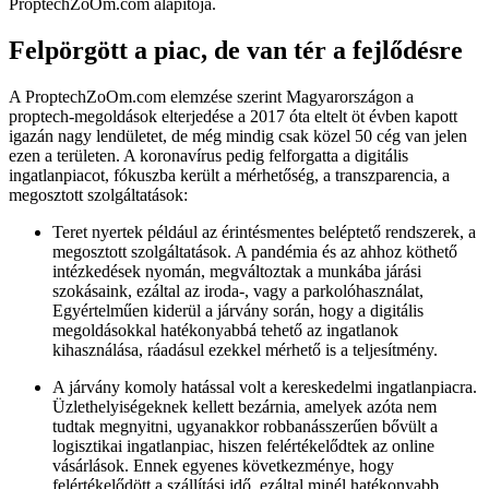
ProptechZoOm.com alapítója.
Felpörgött a piac, de van tér a fejlődésre
A ProptechZoOm.com elemzése szerint Magyarországon a
proptech-megoldások elterjedése a 2017 óta eltelt öt évben kapott
igazán nagy lendületet, de még mindig csak közel 50 cég van jelen
ezen a területen. A koronavírus pedig felforgatta a digitális
ingatlanpiacot, fókuszba került a mérhetőség, a transzparencia, a
megosztott szolgáltatások:
Teret nyertek például az érintésmentes beléptető rendszerek, a
megosztott szolgáltatások. A pandémia és az ahhoz köthető
intézkedések nyomán, megváltoztak a munkába járási
szokásaink, ezáltal az iroda-, vagy a parkolóhasználat,
Egyértelműen kiderül a járvány során, hogy a digitális
megoldásokkal hatékonyabbá tehető az ingatlanok
kihasználása, ráadásul ezekkel mérhető is a teljesítmény.
A járvány komoly hatással volt a kereskedelmi ingatlanpiacra.
Üzlethelyiségeknek kellett bezárnia, amelyek azóta nem
tudtak megnyitni, ugyanakkor robbanásszerűen bővült a
logisztikai ingatlanpiac, hiszen felértékelődtek az online
vásárlások. Ennek egyenes következménye, hogy
felértékelődött a szállítási idő, ezáltal minél hatékonyabb