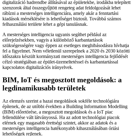
digitalizáció hadrendbe állításával az épületekbe, irodákba telepített
szenzorok által összegyűjtött rengeteg adat feldolgozását lehet
rábízni a mesterséges intelligenciára, amely akár a fenntartási
kiadások mérséklésére is lehetőséget biztosít. Továbbá számos
felhasználási területe lehet a gépi tanulásnak.
A mesterséges intelligencia ugyanis segíthet például az
előrejelzésekben, vagyis a különböző karbantartások
szükségességére vagy éppen az esetleges meghibásodásra hívhatja
fel a figyelmet. Nem véletlenül szerepelnek a 2020 és 2030 közötti
időszakra készült kormányzati mesterséges intelligencia fejlődését
célzó stratégiában az épület-üzemeltetéssel és karbantartással
kapcsolatos digitalizációs irányelvek.
BIM, IoT és megosztott megoldások: a
legdinamikusabb területek
Az elemzés szerint a hazai megoldások sokféle technológiára
építenek, de az utóbbi években a Building Information Modelling
(BIM) előretörése, a megosztott megoldások és a IoT piac
fellendülése vált látványossá. Ha az adott technológiai piacok
elérnek egy magasabb érettségi szintet, akkor az adatok és a
mesterséges intelligencia hatékonyabb kihasználásában óriási
lehetőségek rejlenek.