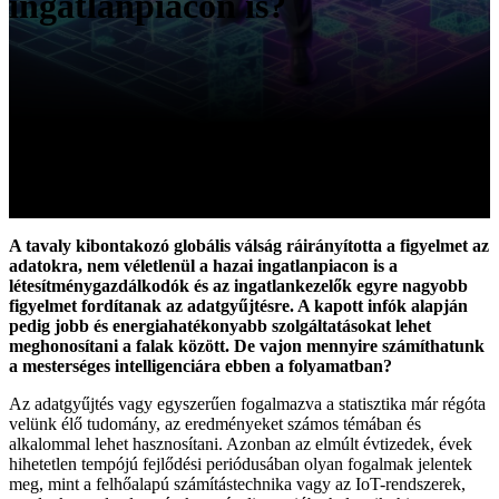
ingatlanpiacon is?
A tavaly kibontakozó globális válság ráirányította a figyelmet az
adatokra, nem véletlenül a hazai ingatlanpiacon is a
létesítménygazdálkodók és az ingatlankezelők egyre nagyobb
figyelmet fordítanak az adatgyűjtésre. A kapott infók alapján
pedig jobb és energiahatékonyabb szolgáltatásokat lehet
meghonosítani a falak között. De vajon mennyire számíthatunk
a mesterséges intelligenciára ebben a folyamatban?
Az adatgyűjtés vagy egyszerűen fogalmazva a statisztika már régóta
velünk élő tudomány, az eredményeket számos témában és
alkalommal lehet hasznosítani. Azonban az elmúlt évtizedek, évek
hihetetlen tempójú fejlődési periódusában olyan fogalmak jelentek
meg, mint a felhőalapú számítástechnika vagy az IoT-rendszerek,