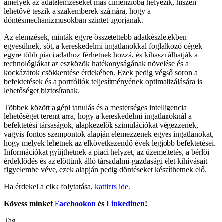
amelyek az adatelemzéseket más dimenzióba helyezik, hiszen
lehetővé teszik a szakemberek számára, hogy a
döntésmechanizmusokban szintet ugorjanak.
Az elemzések, minták egyre összetettebb adatkészletekben
egyesülnek, sőt, a kereskedelmi ingatlanokkal foglalkozó cégek
egyre több piaci adathoz férhetnek hozzá, és kihasználhatják a
technológiákat az eszközök hatékonyságának növelése és a
kockázatok csökkentése érdekében. Ezek pedig végső soron a
befektetések és a portfóliók teljesítményének optimalizálására is
lehetőséget biztosítanak.
Többek között a gépi tanulás és a mesterséges intelligencia
lehetőséget teremt arra, hogy a kereskedelmi ingatlanoknál a
befektetési társaságok, alapkezelők szimulációkat végezzenek,
vagyis fontos szempontok alapján elemezzenek egyes ingatlanokat,
hogy melyek lehetnek az elkövetkezendő évek legjobb befektetései.
Információkat gyűjthetnek a piaci helyzet, az üzemeltetés, a bérlői
érdeklődés és az előttünk álló társadalmi-gazdasági élet kihívásait
figyelembe véve, ezek alapján pedig döntéseket készíthetnek elő.
Ha érdekel a cikk folytatása,
kattints ide
.
Kövess minket
Facebookon
és
Linkedinen
!
Tag