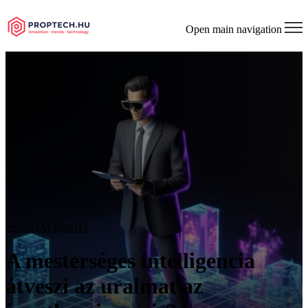
Open main navigation
trend
AI
AI Data
Hír
A mesterséges intelligencia
átveszi az uralmat az