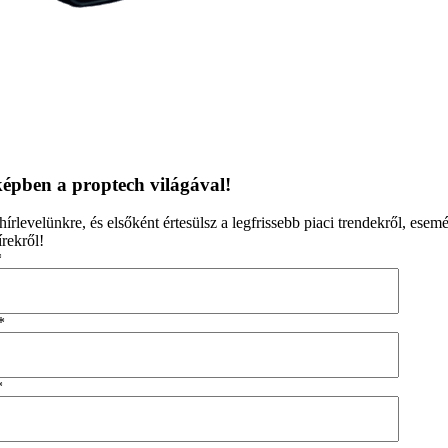
épben a proptech világával!
 hírlevelünkre, és elsőként értesülsz a legfrissebb piaci trendekről, esem
rekről!
*
*
*