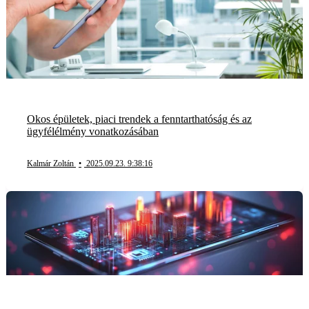
Okos épületek, piaci trendek a fenntarthatóság és az
ügyfélélmény vonatkozásában
Kalmár Zoltán
•
2025.09.23. 9:38:16