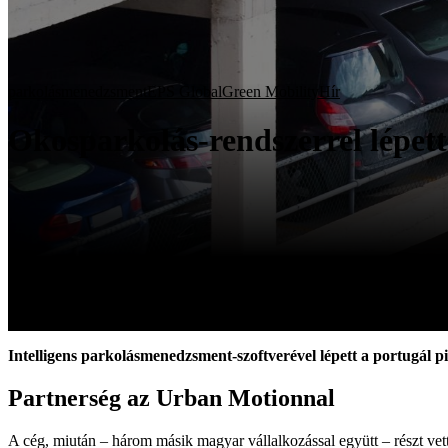
parkolásmenedzsment
EPS Global
Green Mobility
Hír
Okosparkolás-rendszerrel lépett
Intelligens parkolásmenedzsment-szoftverével lépett a portugál 
Partnerség az Urban Motionnal
A cég, miután – három másik magyar vállalkozással együtt – részt vet