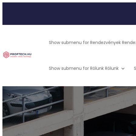
Show submenu for Rendezvények
Rende
Show submenu for Rólunk
Rólunk