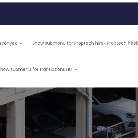
zvények
Show submenu for Proptech hírek
Proptech híre
Show submenu for translations
HU