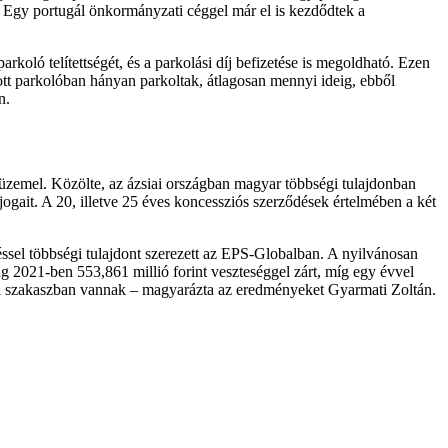
. Egy portugál önkormányzati céggel már el is kezdődtek a
ló telítettségét, és a parkolási díj befizetése is megoldható. Ezen
adott parkolóban hányan parkoltak, átlagosan mennyi ideig, ebből
n.
 üzemel. Közölte, az ázsiai országban magyar többségi tulajdonban
jogait. A 20, illetve 25 éves koncessziós szerződések értelmében a két
éssel többségi tulajdont szerezett az EPS-Globalban. A nyilvánosan
ság 2021-ben 553,861 millió forint veszteséggel zárt, míg egy évvel
ázási szakaszban vannak – magyarázta az eredményeket Gyarmati Zoltán.