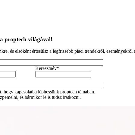
 proptech világával!
ünkre, és elsőként értesülsz a legfrissebb piaci trendekről, eseményekről 
Keresztnév
*
t, hogy kapcsolatba léphessünk proptech témában.
pemelni, és bármikor le is tudsz iratkozni.