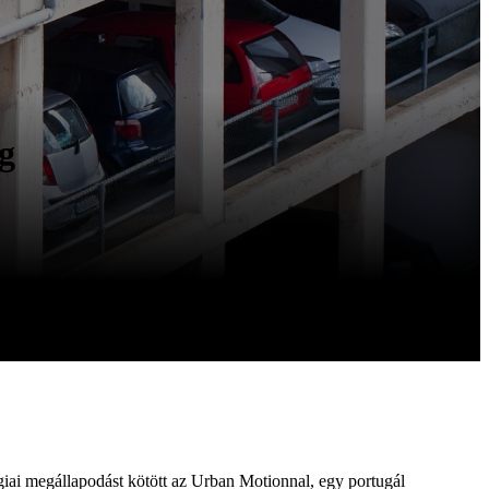
g
égiai megállapodást kötött az Urban Motionnal, egy portugál