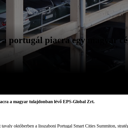
 a portugál piacra egy magyar cé
piacra a magyar tulajdonban lévő EPS-Global Zrt.
t tavaly októberben a lisszaboni Portugal Smart Cities Summiton, strat