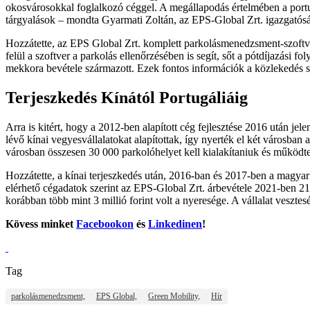
okosvárosokkal foglalkozó céggel. A megállapodás értelmében a portu
tárgyalások – mondta Gyarmati Zoltán, az EPS-Global Zrt. igazgatósá
Hozzátette, az EPS Global Zrt. komplett parkolásmenedzsment-szoftver
felül a szoftver a parkolás ellenőrzésében is segít, sőt a pótdíjazási
mekkora bevétele származott. Ezek fontos információk a közlekedés s
Terjeszkedés Kínától Portugáliáig
Arra is kitért, hogy a 2012-ben alapított cég fejlesztése 2016 után 
lévő kínai vegyesvállalatokat alapítottak, így nyerték el két városban
városban összesen 30 000 parkolóhelyet kell kialakítaniuk és működte
Hozzátette, a kínai terjeszkedés után, 2016-ban és 2017-ben a magyar
elérhető cégadatok szerint az EPS-Global Zrt. árbevétele 2021-ben 213,
korábban több mint 3 millió forint volt a nyeresége. A vállalat vesz
Kövess minket
Facebookon
és
Linkedinen
!
Tag
parkolásmenedzsment,
EPS Global,
Green Mobility,
Hír