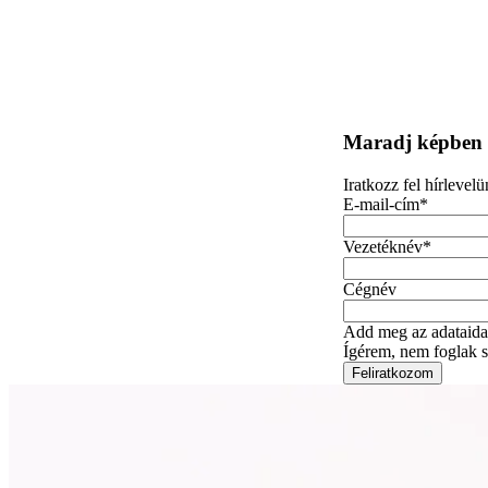
Maradj képben a
Iratkozz fel hírlevel
E-mail-cím
*
Vezetéknév
*
Cégnév
Add meg az adataida
Ígérem, nem foglak sz