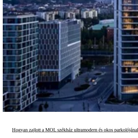
Hogyan zajlott a MOL székház ultramodern és okos parkolójának 