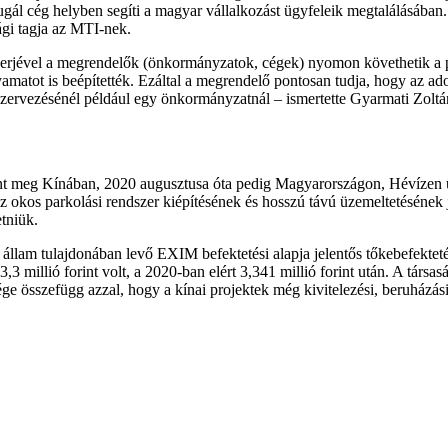
gál cég helyben segíti a magyar vállalkozást ügyfeleik megtalálásában
gi tagja az MTI-nek.
jével a megrendelők (önkormányzatok, cégek) nyomon követhetik a parko
 folyamatot is beépítették. Ezáltal a megrendelő pontosan tudja, hogy az 
zervezésénél például egy önkormányzatnál – ismertette Gyarmati Zoltá
jelent meg Kínában, 2020 augusztusa óta pedig Magyarországon, Hévízen
 az okos parkolási rendszer kiépítésének és hosszú távú üzemeltetésének 
tniük.
 állam tulajdonában levő EXIM befektetési alapja jelentős tőkebefektet
3 millió forint volt, a 2020-ban elért 3,341 millió forint után. A társa
tesége összefügg azzal, hogy a kínai projektek még kivitelezési, beruh