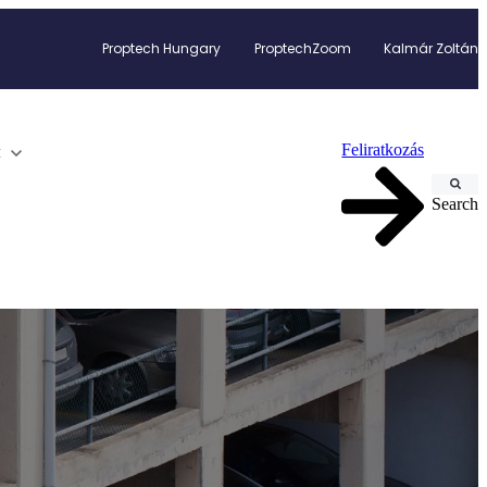
Proptech Hungary
ProptechZoom
Kalmár Zoltán
Feliratkozás
k
Search