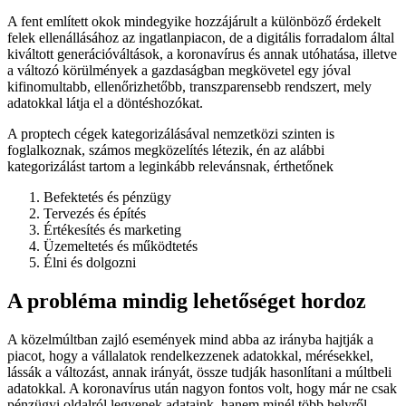
A fent említett okok mindegyike hozzájárult a különböző érdekelt
felek ellenállásához az ingatlanpiacon, de a digitális forradalom által
kiváltott generációváltások, a koronavírus és annak utóhatása, illetve
a változó körülmények a gazdaságban megkövetel egy jóval
kifinomultabb, ellenőrizhetőbb, transzparensebb rendszert, mely
adatokkal látja el a döntéshozókat.
A proptech cégek kategorizálásával nemzetközi szinten is
foglalkoznak, számos megközelítés létezik, én az alábbi
kategorizálást tartom a leginkább relevánsnak, érthetőnek
Befektetés és pénzügy
Tervezés és építés
Értékesítés és marketing
Üzemeltetés és működtetés
Élni és dolgozni
A probléma mindig lehetőséget hordoz
A közelmúltban zajló események mind abba az irányba hajtják a
piacot, hogy a vállalatok rendelkezzenek adatokkal, mérésekkel,
lássák a változást, annak irányát, össze tudják hasonlítani a múltbeli
adatokkal. A koronavírus után nagyon fontos volt, hogy már ne csak
pénzügyi oldalról legyenek adataink, hanem minél több helyről