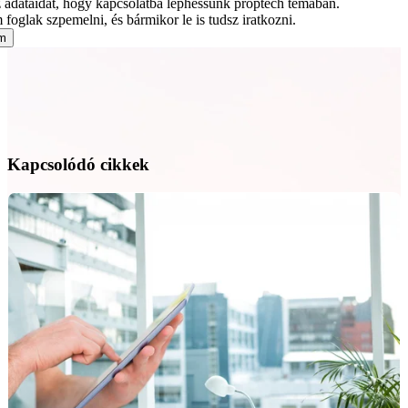
adataidat, hogy kapcsolatba léphessünk proptech témában.
foglak szpemelni, és bármikor le is tudsz iratkozni.
Kapcsolódó cikkek