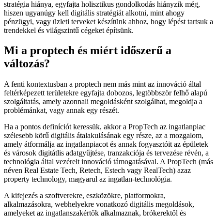
stratégia hiánya, egyfajta holisztikus gondolkodás hiányzik még,
hiszen ugyanúgy kell digitális stratégiát alkotni, mint ahogy
pénzügyi, vagy üzleti terveket készítünk ahhoz, hogy lépést tartsuk a
trendekkel és világszintű cégeket építsünk.
Mi a proptech és miért időszerű a
változás?
A fenti kontextusban a proptech nem más mint az innováció által
feltérképezett területekre egyfajta dobozos, legtöbbször felhő alapú
szolgáltatás, amely azonnali megoldásként szolgálhat, megoldja a
problémánkat, vagy annak egy részét.
Ha a pontos definíciót keressük, akkor a PropTech az ingatlanpiac
szélesebb körű digitális átalakulásának egy része, az a mozgalom,
amely átformálja az ingatlanpiacot és annak fogyasztóit az épületek
és városok digitátlis adatgyűjtése, tranzakciója és tervezése révén, a
technológia által vezérelt innováció támogatásával. A PropTech (más
néven Real Estate Tech, Retech, Estech vagy RealTech) azaz
property technology, magyarul az ingatlan-technológia.
A kifejezés a szoftverekre, eszközökre, platformokra,
alkalmazásokra, webhelyekre vonatkozó digitális megoldások,
amelyeket az ingatlanszakértők alkalmaznak, brókerektől és