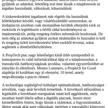
gyűjtsük az adatokat, lehetőleg real time lássák a tulajdonosok az
ingatlan használatát, változásait, kihasználását.
A kiskereskedelmi ingatlanok már régebb óta használnak
hőtérképeket készítő, vagy vásárlószámláló szenzorokat, az
irodapiacon azonban csak mostanában kezdtek elterjedni ezek az
eszközök és legtöbbször a bérlői oldal kezdeményezi az
implementációt, pedig rengeteg értékes információt hordoznak. De
nem elég az adatokat gyűjteni azokat strukturálni és használni is kell
és rengeteg üzleti következtetést lehet ezekből levonni, sokat
segítenek a döntéselőkészítésben.
A PropTech piac nagy lehetőséget kínál több szempontból is:
transzparens és valid információkkal látja el a tulajdonosokat, a
tranzakciók hatékonyságának javulása, valamint egyszerűsödhet az
irányítás és ellenőrzés. Menno Lammers, a Proptech for Good
alapítója írt korábban egy jó elemzést, 10 trend, amely
megváltoztatja a piacot címmel.
A technológia segítségével költséget optimalizálunk, hatékonyságot
növelünk, vagy akár bevételt termelünk. A következő időszakban a
leginkább a berobbanó energiaárak miatt kell aggódnunk, mely
azonban ismét lökést adhat a digitális piacnak, hiszen most
kiemelkedően fontos, hogy lássuk a számokat, a fogyasztásunkat,
illetve annak akár napi változásait, melyben a jogszabályi környezet