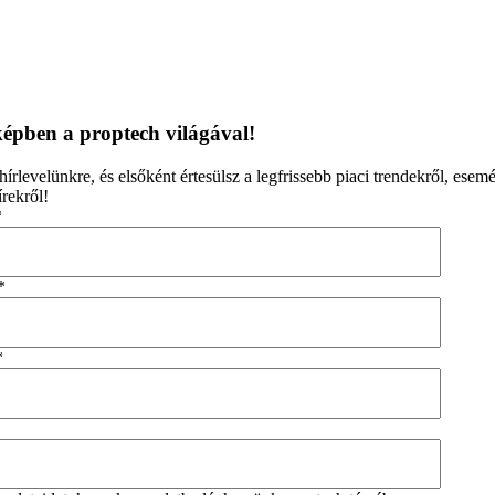
épben a proptech világával!
 hírlevelünkre, és elsőként értesülsz a legfrissebb piaci trendekről, esem
rekről!
*
*
*