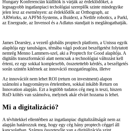
Hungary Konferencián kiállítók is várják az érdeklődőket, a
legnagyobb ingatlanpiaci techológiai szereplők szinte mindegyike
jelen lesz az eseményen: az érdeklődők az Orthograph, az
ARWorks, az APFM-Systems, a Buidext, a Netlife robotics, a Parkl,
az Energrade, az Invensol és a Adlatus standjait is meglátogathatják.
James Dearsley, a vezető globális proptech platform, a Unissu egyik
alapítója egy tanulságos, témába vágó podcast beszélgetést folytatott
nemrég Menno Lammers-szel, aki a Proptech for Good alapítója. A
digitális transzformáció alatt nemcsak a technológiai változást kell
érteni, ez egy sokkal komplexebb, összetettebb kérdés, a beszélgetés
során szintén kitérnek az innováció mozgatórugóira, illetve
Az innovációt nem lehet ROI (return on investment) alapon
számolni a hagyományos értelemben, sokkal inkább Return on
Innovation alapján. Ezt a legtöbb tudatos cég meg is teszi, hiszen
RnD költés van számolva, melynek akár elvárt hozama is lehet.
Mi a digitalizáció?
A tévhitekkel ellentétben az ingatlanpiac digitalizáltságát nem az
alapján határozzuk meg, hogy egy cég hány proptech céggel áll
kapcsolatban. Számos összetevője van a digitálizációs szint