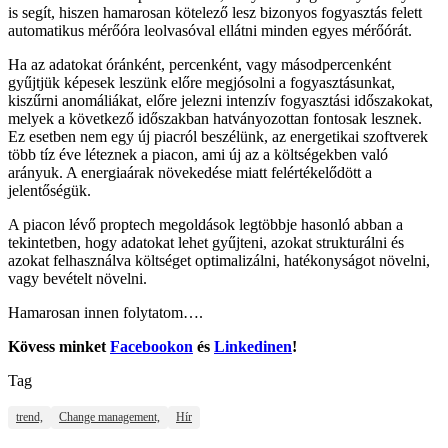
is segít, hiszen hamarosan kötelező lesz bizonyos fogyasztás felett
automatikus mérőóra leolvasóval ellátni minden egyes mérőórát.
Ha az adatokat óránként, percenként, vagy másodpercenként
gyűjtjük képesek leszünk előre megjósolni a fogyasztásunkat,
kiszűrni anomáliákat, előre jelezni intenzív fogyasztási időszakokat,
melyek a következő időszakban hatványozottan fontosak lesznek.
Ez esetben nem egy új piacról beszélünk, az energetikai szoftverek
több tíz éve léteznek a piacon, ami új az a költségekben való
arányuk. A energiaárak növekedése miatt felértékelődött a
jelentőségük.
A piacon lévő proptech megoldások legtöbbje hasonló abban a
tekintetben, hogy adatokat lehet gyűjteni, azokat strukturálni és
azokat felhasználva költséget optimalizálni, hatékonyságot növelni,
vagy bevételt növelni.
Hamarosan innen folytatom….
Kövess minket
Facebookon
és
Linkedinen
!
Tag
trend,
Change management,
Hír