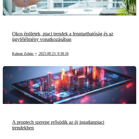
Okos épületek, piaci trendek a fenntarthatóság és az
ügyfélélmény vonatkozásában
Kalmár Zoltán
•
2025.09.23. 9:38:16
A proptech szerepe erősödik az új ingatlanpiaci
trendekben