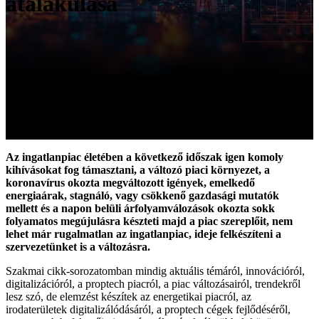
átalakulása
Az ingatlanpiac életében a következő időszak igen komoly
kihívásokat fog támasztani, a változó piaci környezet, a
koronavírus okozta megváltozott igények, emelkedő
energiaárak, stagnáló, vagy csökkenő gazdasági mutatók
mellett és a napon belüli árfolyamválozások okozta sokk
folyamatos megújulásra készteti majd a piac szereplőit, nem
lehet már rugalmatlan az ingatlanpiac, ideje felkészíteni a
szervezetünket is a változásra.
Szakmai cikk-sorozatomban mindig aktuális témáról, innovációról,
digitalizációról, a proptech piacról, a piac változásairól, trendekről
lesz szó, de elemzést készítek az energetikai piacról, az
irodaterületek digitalizálódásáról, a proptech cégek fejlődéséről,