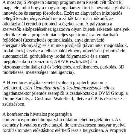
A most zajló Proptech Startup program nem kisebb célt tűzött ki
maga elé, mint hogy a magyar ingatlanszektort is bevonja a globális
innovációs és startup fősodorba. Ezért az alapvetően inkubációs
jellegű kezdeményezésből nem zárták ki a már működő, az
ötletfázisnál érettebb proptech-cégeket sem. A pályázatra a
szervezők elképzeléseihez igazodva olyan ötletek érkeztek amelyek
lefedik szinte a proptech piac teljes spektrumát: a fenntartható
fejlődéstől (üzemeltetés optimalizálás, anyaginnováció,
energiahatékonyság) és a munka jövőjétől (távmunka-megoldások,
irodai terek) kezdve a felhasználói élmény növelésén (robotizáció,
automazicáió, gördülékeny irodai folyamatok) és a smart
megoldásokon (szenzorok, AR/VR eszközök) át a
biztonságtechnikáig (ki és beléptetés, arcfelismerés, parkolás, 3D
modellezés, mesterséges intelligencia).
A Hiventures régóta szeretett volna a proptech piacon is
befektetni,
ezért kiemelten örült a kezdeményezésnek, sőt
az
ingatlanszektor jelentős szereplői is csatlakoztak: a DVM Group, a
Dome Facility, a Cushman Wakefield, illetve a CPI is részt vesz a
zsűrizésben.
A konferencia hivatalos programját a
conference.proptechhungary.hu oldalon lehet megtekinteni. Az
esemény hivatalos nyelve angol, de természetesen magyar nyelvű
fordítás minden előadáshoz elérhető lesz a helyszínen. A Proptech