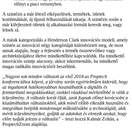
előnyt a piaci versenyben.
A szintézis a már létező elképzelések, termékek, ötletek
kombinálását, új típusú felhasználását takarja. A szintézis során a
már kifejlesztett ötletek új alkalmazási formáit keresik meg, vagy
lelnek rá.
A másik kategorizálás a Henderson Clark innovációs modell, amely
szintén az innováció négy kategóriáját különbözteti meg, de most
annak alapján, hogy a fejlesztés a termék összetevőihez vagy
architektúrájához illetve mindkettőhöz kapcsolódik. Ha mindkettő
innovációs szintje alacsony, akkor inkrementális, ha mindkettő
magas radikális innovációról beszélünk.
„Nagyon sok minden változott az első 2018-as Proptech
konferenciához képest, a járvány során egyértelműen kiderült, hogy
az ingatlanok hatékonyabban használhatók a digitális és
fenntartható megoldásokkal, ezekkel ráadásul mérhetőbbé is válik a
teljesítmény. A változás korát éljük, azok fognak előnyt kovácsolni a
kiszámíthatlan változásokból, akik minél előbb elkezdik használni és
integráltan beépítik mindennapi működésükbe a technológiát, akik
mérik teljesítményeiket, gyűjtik az adatokat és elemzik azokat, hogy
előre tudják jelezni a változást”
–
teszi hozzá Kalmár Zoltán, a
ProptechZoom alapítója.