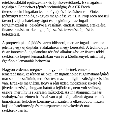
értékbecslőktől építészeknek és építésvezetőknek. Ez magában
foglalja a Contech-et (építés technológia) és a CREtech
(kereskedelmi ingatlan technológia), és átfedésben van Fintech
(pénzügyi technológia) egyes megoldásaival is. A PropTech hosszú
távon javítja a hatékonyságot és megkönnyíti az ingatlan
forgalmazását is, beleértve a vásárlást, eladást, lízinget, értékelést,
finanszírozást, marketinget, fejlesztést, tervezést, építést és
befektetést.
A proptech piac fejlődése azért időszerű, mert az ingatlanszektor
jelenleg egy új digitális átalakuláson megy keresztül. A technológia
és az innováció ingatlanokra történő alkalmazása az összes többi
szektorhoz képest lemaradásban van és a körülmények miatt még
égetőbb a lemaradás behozása.
Nagyon érdemes megnézni, hogy mik lehetnek ennek a
lemaradásnak, késésnek az okai: az ingatlanpiac rugalmatlanságáról
már sokat beszéltünk, természetesen az aluldigitalizáltsághoz is köze
van. Érdekes megnézni, hogy a régi üzleti módszerek sikere és
jövedelmezősége hogyan hatott a fejlődésre, nem volt szükség
ezekre, mert így is sikeresen működött. Az ingatlanpiaci magas
szabályozása szintén hatással van a piac digitalizáltságára, ennek
támogatása, fejlődése kormányzati szinten is elkezdődött, hiszen
látják a hatékonyság és transzparencia növekedését más
szektorokban is.