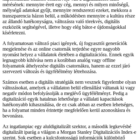
mérésének: mennyire érett egy cég, mennyi és milyen minőségű,
mélységű adatokat gyűjt, mennyire rendszerezi ezeket, mekkora a
transzparencia házon belül, a működésben mennyire a kultúra része
az állandó hatékonyságra, változásra való törekvés, digitális
eszközök segítségével, illetve hogy elég bátor-e újdonságokkal
kísérletezni.
A folyamatosan változó piaci igények, új fogyasztói generációk
megjelenése és az online csatornák terjedése egyre nagyobb
nyomást helyez a vállalatok életében a digitalizációra. Ennek egyik
legnagyobb kihívása nem a korábban analóg vagy offline
folyamatok áthelyezése digitális csatornákra, hanem az ezzel járó
szervezeti változás és ügyfélélmény létrehozása.
Számos esetben a digitális stratégiák nem vesznek figyelembe olyan
változásokat, amelyek a vállalaton belül ellenállást váltanak ki vagy
negatív módon befolyásolják a meglévő ügyfélélményt. Pedig a
digitalizáció egyik hatalmas lehetősége a vállalati kapacitások
hatékonyabb kihasználása, de ez csak abban az esetben lehetséges,
ha a folyamat minden érintettje megfelelően kerül azonosításra és
bevonásra.
Az ingatlanpiac egy aluldigitalizált szektor, a második legkevésbé
digitalizált iparág a világon a Morgan Stanley Digitalizációs Index-e
szerint. Sok esetben a kulcsfontosságú információk különböző