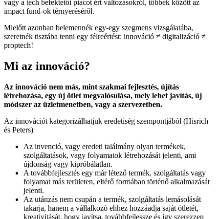
vagy a tech befektetői piacot ért változásokról, többek között az
impact fund-ok térnyeréséről.
Mielőtt azonban belemennék egy-egy szegmens vizsgálatába,
szeretnék tisztába tenni egy félreértést: innováció ≠ digitalizáció ≠
proptech!
Mi az innováció?
Az innováció nem más, mint szakmai fejlesztés, újítás
létrehozása, egy új ötlet megvalósulása, mely lehet javítás, új
módszer az üzletmenetben, vagy a szervezetben.
Az innovációt kategorizálhatjuk eredetiség szempontjából (Hisrich
és Peters)
Az invenció, vagy eredeti találmány olyan termékek,
szolgáltatások, vagy folyamatok létrehozását jelenti, ami
újdonság vagy kipróbálatlan.
A továbbfejlesztés egy már létező termék, szolgáltatás vagy
folyamat más területen, eltérő formában történő alkalmazását
jelenti.
Az utánzás nem csupán a termék, szolgáltatás lemásolását
takarja, hanem a vállalkozó ehhez hozzáadja saját ötletét,
kreativitását, hogy javítsa, továbbfejlessze és így szerezzen