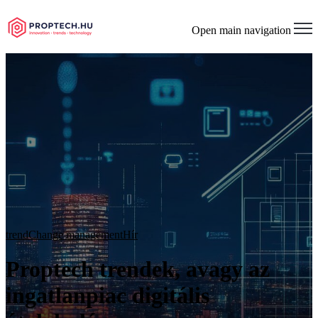
Open main navigation
trend
Change management
Hír
Proptech trendek, avagy az
ingatlanpiac digitális