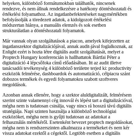
helyeken, különböző formátumokban találhatók, nincsenek
rendezve, és nem állnak rendelkezésre a hatékony döntéshozatali és
értékelési folyamathoz. Az ingatlanbefektetéseket nagymértékben
befolyásolják a töredezett adatok, a kidolgozott értékelési
módszertan hiánya, a manuális elemzés és sok esetben
strukturálatlan a döntéshozatali folyamatok.
Már vannak olyan szolgáltatások a piacon, amelyek kifejezetten az
ingatlanszektor digitalizációjával, annak audit-jával foglalkoznak, az
Enlight ezért is hozta létre digitális audit szolgáltatását, melyet a
Proptech Hungary konferencián is hallhattatok Bártfai Péter a
digitalizáció 4 lépcsőfoka című előadásában. Itt az audit illetve
tanácsadói tevékenység 4 különböző területre terjed ki: productivity
eszközök felmérése, dashboardok és automatizáció, célpiacra szánt
dobozos termékek és egyedi folyamatokra szabott szoftveres
megoldások.
Azonban annak ellenére, hogy a szektor aluldigitalizált, felmérésem
szerint szinte valamennyi cég innovál és lépést tart a digitalizációval,
mégha nem is tudatosan csinálja, vagy nincs rá hosszú távú digitális
stratégiája. Napi szinten használja a különböző technológiai
eszközöket, mégha nem is gyűjti tudatosan az adatokat a
felhasználás mértékéről. Esetenként bevezet proptech megoldásokat,
mégha nem is rendszerszinten alkalmazza a termékeket és nem kér
vissza adatokat ezektől a cégektől. Legtöbb esetben a digitális