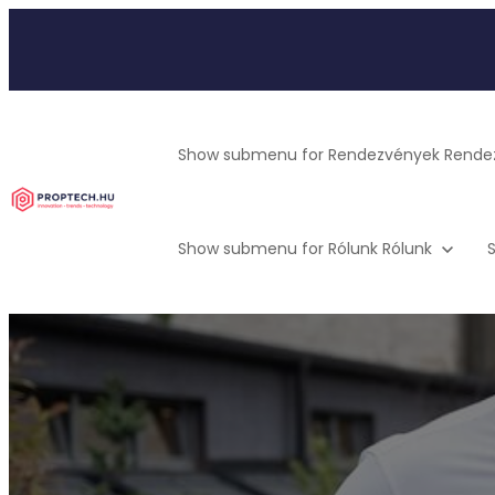
Show submenu for Rendezvények
Rende
Show submenu for Rólunk
Rólunk