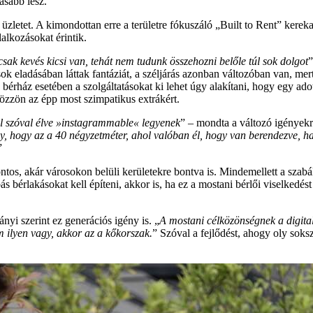
asabb lesz.
zletet. A kimondottan erre a területre fókuszáló „Built to Rent” kereka
alkozásokat érintik.
 csak kevés kicsi van, tehát nem tudunk összehozni belőle túl sok dolgot
”
ások eladásában láttak fantáziát, a széljárás azonban változóban van, me
érház esetében a szolgáltatásokat ki lehet úgy alakítani, hogy egy adot
özzön az épp most szimpatikus extrákért.
ol szóval élve »instagrammable« legyenek
” – mondta a változó igényekr
y, hogy az a 40 négyzetméter, ahol valóban él, hogy van berendezve, h
”
ontos, akár városokon belüli kerületekre bontva is. Mindemellett a szabá
ás bérlakásokat kell építeni, akkor is, ha ez a mostani bérlői viselked
nyi szerint ez generációs igény is. „
A mostani célközönségnek a digital
m ilyen vagy, akkor az a kőkorszak.
” Szóval a fejlődést, ahogy oly soks