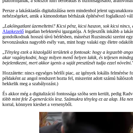
platformjának, a sokszor lutri bérbeadás is biztonságosabb, áramvonal
Persze a lakáskiadás digitalizálása nem mindenhol jelent ugyanakkora ü
nehézségeket, amik a kimondottan bérházak építésével foglalkozó váll
„
Lakóingatlant üzemeltetni? Kicsi pénz, kicsi haszon, sok kicsi nincs,
Alapkezelő
ingatlan befektetési igazgatója. A fejlesztők inkább a lak
gondolkodnak hosszú távú bérlésben, másrészt Ruzsinszki szerint egy b
bevonzásukra nagyobb esély van, mint hogy valaki egy életre odakölt
„
Tényleg ezek a kiszolgáló területek a fontosak: hogy a legszebb ang
akar vagánykodni, hogy milyen menő helyen lakik, és teljesen mindeg
bejelentkezni, mert akkor igenis a saját presztízsét tudja ezzel növelni
.
Hozzátette: nincs egységes bérlői piac, az igények lokális felmérése f
példaként az angol rendszert hozta fel, miszerint adott számú hálószob
hekkelik meg a szabályozást.)
És akkor még a digitalizáció fontossága szóba sem került, pedig Radvá
több mint fele Z-generációs lesz. Számukra tényleg ez az alap. Ha ne
korral, könnyen kieshet a versenyből.