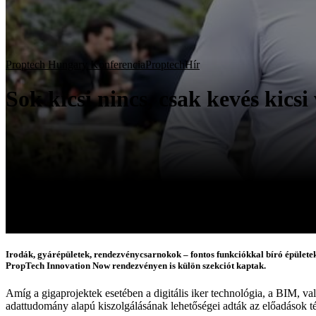
Proptech Hungary Konferencia
Proptech
Hír
Sok kicsi nincs, csak kevés kicsi
Irodák, gyárépületek, rendezvénycsarnokok – fontos funkciókkal bíró épületek
PropTech Innovation Now rendezvényen is külön szekciót kaptak.
Amíg a gigaprojektek esetében a digitális iker technológia, a BIM, vala
adattudomány alapú kiszolgálásának lehetőségei adták az előadások t