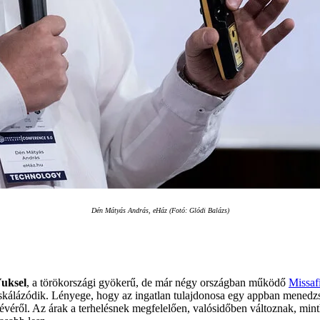
Dén Mátyás András, eHáz (Fotó: Glódi Balázs)
uksel
, a törökországi gyökerű, de már négy országban működő
Missaf
skálázódik. Lényege, hogy az ingatlan tulajdonosa egy appban menedzseli
tévéről. Az árak a terhelésnek megfelelően, valósidőben változnak, mint