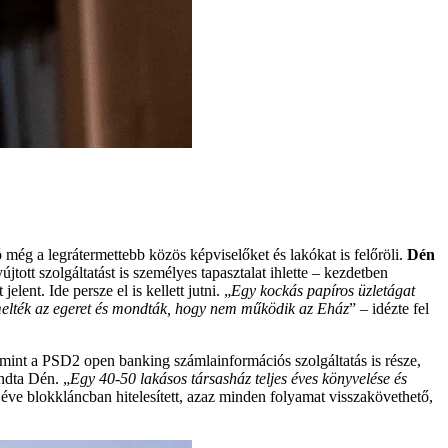
még a legrátermettebb közös képviselőket és lakókat is felőröli.
Dén
tott szolgáltatást is személyes tapasztalat ihlette – kezdetben
ent. Ide persze el is kellett jutni. „
Egy kockás papíros üzletágat
emelték az egeret és mondták, hogy nem működik az Eház
” – idézte fel
mint a PSD2 open banking számlainformációs szolgáltatás is része,
ndta Dén. „
Egy 40-50 lakásos társasház teljes éves könyvelése és
éve blokkláncban hitelesített, azaz minden folyamat visszakövethető,