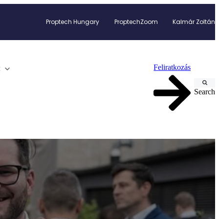
Proptech Hungary
ProptechZoom
Kalmár Zoltán
Feliratkozás
k
Search