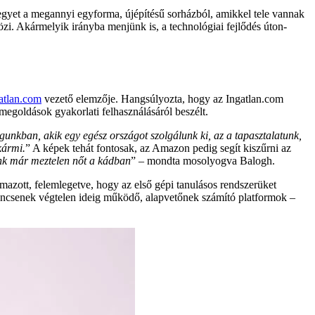
 egyet a megannyi egyforma, újépítésű sorházból, amikkel tele vannak
krözi. Akármelyik irányba menjünk is, a technológiai fejlődés úton-
atlan.com
vezető elemzője. Hangsúlyozta, hogy az Ingatlan.com
megoldások gyakorlati felhasználásáról beszélt.
gunkban, akik egy egész országot szolgálunk ki, az a tapasztalatunk,
kármi.
” A képek tehát fontosak, az Amazon pedig segít kiszűrni az
nk már meztelen nőt a kádban
” – mondta mosolyogva Balogh.
lmazott, felemlegetve, hogy az első gépi tanulásos rendszerüket
 nincsenek végtelen ideig működő, alapvetőnek számító platformok –