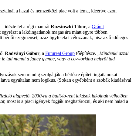
sztalnál a hazai és nemzetközi piac volt a téma, ideértve azon
 – idézte fel a régi mantrát
Ruzsinszki Tibor
, a
Gránit
rt egyrészt a lakóingatlanok magas ára miatt egyre többen
t bérlői szegmenset, azaz ügyfeleket célozzanak, hisz az ő időleges
ől
Radványi Gábor
, a
Futureal Group
főépítésze. „
Mindenki azzal
a le tud menni a fancy gymbe, vagy a co-working helyről tud
lyozások sem mindig szolgálják a bérlésre épített ingatlanokat –
ést látva egyáltalán nem logikus. (Sokan egyébként a szobák kiadásával
izáció alapvető. 2030-ra a built-to-rent lakások lakóinak vélhetően
zor, most is a piaci igények fogják meghatározni, és aki nem halad a