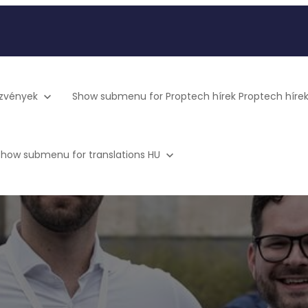
zvények
Show submenu for Proptech hírek
Proptech híre
Show submenu for translations
HU