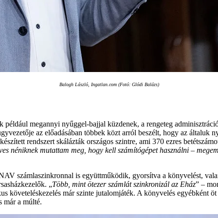
Balogh László, Ingatlan.com (Fotó: Glódi Balázs)
k például megannyi nyűggel-bajjal küzdenek, a rengeteg adminisztráció 
yvezetője az előadásában többek közt arról beszélt, hogy az általuk nyúj
zített rendszert skálázták országos szintre, ami 370 ezres betétszámot jel
enéves néniknek mutattam meg, hogy kell számítógépet használni – meg
NAV számlaszinkronnal is együttműködik, gyorsítva a könyvelést, vala
ársasházkezelők. „
Több, mint ötezer számlát szinkronizál az Eház
” – mo
us követeléskezelés már szinte jutalomjáték. A könyvelés egyébként öt 
s már a múlté.