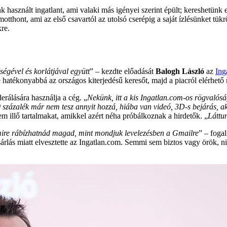
 használt ingatlant, ami valaki más igényei szerint épült­; kereshetünk
motthont, ami az első csavartól az utolsó cserépig a saját ízlésünket tü
kre.
gével és korlátjával együtt
” – kezdte előadását
Balogh László
az
Ing
 hatékonyabbá az országos kiterjedésű keresőt, majd a piacról elérhető 
rálására használja a cég. „
Nekünk, itt a kis Ingatlan.com-os rögvalósá
0 százalék már nem tesz annyit hozzá, hiába van videó, 3D-s bejárás, a
nem illő tartalmakat, amikkel azért néha próbálkoznak a hirdetők. „
Láttu
mire rábízhatnád magad, mint mondjuk levelezésben a Gmailre
” – foga
ásárlás miatt elvesztette az Ingatlan.com. Semmi sem biztos vagy örök,