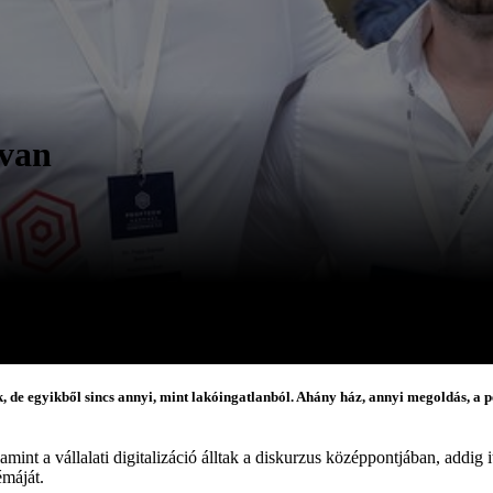
 van
, de egyikből sincs annyi, mint lakóingatlanból. Ahány ház, annyi megoldás, a
mint a vállalati digitalizáció álltak a diskurzus középpontjában, addig i
émáját.