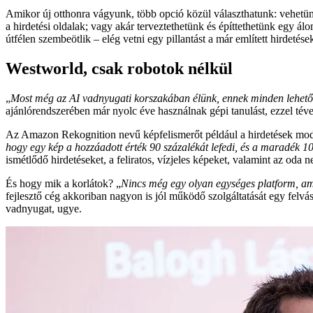
Amikor új otthonra vágyunk, több opció közül választhatunk: vehetünk
a hirdetési oldalak; vagy akár terveztethetünk és építtethetünk egy álo
útfélen szembeötlik – elég vetni egy pillantást a már említett hirdetése
Westworld, csak robotok nélkül
„
Most még az AI vadnyugati korszakában élünk, ennek minden lehetősé
ajánlórendszerében már nyolc éve használnak gépi tanulást, ezzel téve
Az Amazon Rekognition nevű képfelismerőt például a hirdetések mode
hogy egy kép a hozzáadott érték 90 százalékát lefedi, és a maradék 1
ismétlődő hirdetéseket, a feliratos, vízjeles képeket, valamint az oda 
És hogy mik a korlátok? „
Nincs még egy olyan egységes platform, a
fejlesztő cég akkoriban nagyon is jól működő szolgáltatását egy felv
vadnyugat, ugye.