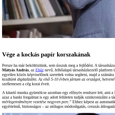
Vége a kockás papír korszakának
Persze ha már beköltöztünk, sem ússzuk meg a fejlődést. A társasháza
Mátyás András
, az
Eház
nevű, felhőalapú társasházkezelő platform üg
egyetlen közös képviselőnek szerettek volna segíteni, majd a számára kés
kezdtünk digitalizálni. Az első 5-10 évben jártam az országot, hetv
szellemesen a cég korai éveit.
A kitartó munka gyümölcse azonban egy előnyös rendszer lett, ami a 
azaz a banki forgalmat is egy adott felületen tudják szinkronizálni a t
mérlegeredményre vezetése negyven perc
.” Ehhez képest az automatik
egyértelmű, biztonságos – az utólagos módosítgatás, ceruzás átírogatá