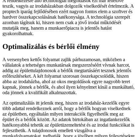
A rendelkezésre álló technológiai megoldások ezt már lehetővé
teszik, vagyis az irodaházakban dolgozók viselkedését értelmezik. A
proptech iparág fejlődésében ezért nagyon fontos elem a szoftver és
hardver összekapcsolásának hatékonysága. A technológia szerepét
azonban tágítsuk ki, hiszen nem csak a jövő irodai működését
mutatják meg, hanem a munkaerőpiacra is jelentős hatást
gyakorolhatnak.
Optimalizálás és bérlői élmény
A versenyben kettős folyamat zajlik párhuzamosan, miközben a
vállalatok a tehetséges munkatársak megszerzéséért vívnak harcot,
addig az épülettulajdonosok a bérlők megtartásáért tesznek jelentős
erőfeszítéseket. A két folyamat szorosan összekapcsolódik, hiszen
abba az irodaházba, ahol az okos megoldások egyre nagyobb teret
kapnak, jönnek a bérlők, és ahol ilyen kényelmet kínál a munkáltató,
oda jönnek a kvalifikált alkalmazottak.
Az optimalizálás itt jelenik meg, hiszen az irodaház-kezelők egyre
több adattal rendelkeznek arról, hogy a bérlők hogyan viselkednek
az épületben, egyáltalán milyen interakciók figyelhetők meg az
épület és a bérlők között. Az adatok birtokában az ingatlankezelők
hatékonyabbá tehetik az épületüzemeltetést és az irodai funkciókat is
fejleszthetik. A tulajdonosok emellett vizsgálva a
munkafolyamatokat, tudhatják, hogy a jövőben milyen fejlesztésekre