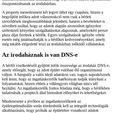
összpontosítsanak az irodaházban.
A property menedzsment két legyet üthet egy csapásra, hiszen a
begyűjtött infókra adott válaszreakció nem csak a bérleti
szerződések meghosszabbítását jelentheti, hanem a bevételeket is
növelheti azáltal, hogy az adatok alapján azonosított igényekre
széleskörű kényelmi szolgáltatásokat alapoznak, amelyekért persze
plusz díjat fizetnek a bérlők. Egyes szolgáltatások igénybe vétele
esetén még jutalmazhatják is a bérlőket kedvezményekkel, amely
még inkább elégedetté teszi az irodaházban működő vállalatokat.
Az irodaháznak is van DNS-e
A bérlői viselkedésről gyűjtött infók összessége az irodaház DNS-e,
amely elősegíti, hogy az adott épület valóban élő organizmussá
váljon. A hangsúly a valós idejű adatokon van, vagyis naprakésznek
kell lenni, hogy az ingatlankezelők hatékonyan tudják irányítani a
folyamatokat, hiszen ebben a villámgyors világban nincs idő
hezitálni. Az ingatlankezelők fontos feladata még, hogy a bérlőkben
tudatosítsák a proptech által biztosított előnyöket és lehetőségeket.
Mindenesetre a jövőben az ingatlankezelőknek az
épületoptimalizálás során törekedniük kell az integrált technológiák
alkalmazására, hogy javítsák az épületekre vonatkozó adatok