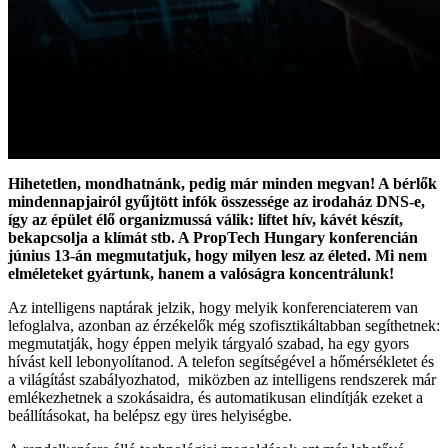
Hihetetlen, mondhatnánk, pedig már minden megvan! A bérlők
mindennapjairól gyűjtött infók összessége az irodaház DNS-e,
így az épület élő organizmussá válik: liftet hív, kávét készít,
bekapcsolja a klímát stb. A PropTech Hungary konferencián
június 13-án megmutatjuk, hogy milyen lesz az életed. Mi nem
elméleteket gyártunk, hanem a valóságra koncentrálunk!
Az intelligens naptárak jelzik, hogy melyik konferenciaterem van
lefoglalva, azonban az érzékelők még szofisztikáltabban segíthetnek:
megmutatják, hogy éppen melyik tárgyaló szabad, ha egy gyors
hívást kell lebonyolítanod. A telefon segítségével a hőmérsékletet és
a világítást szabályozhatod, miközben az intelligens rendszerek már
emlékezhetnek a szokásaidra, és automatikusan elindítják ezeket a
beállításokat, ha belépsz egy üres helyiségbe.