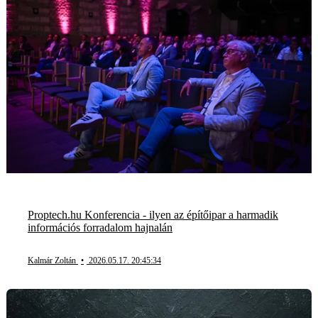
Proptech.hu Konferencia - ilyen az építőipar a harmadik
információs forradalom hajnalán
Kalmár Zoltán
•
2026.05.17. 20:45:34