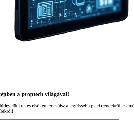
épben a proptech világával!
 hírlevelünkre, és elsőként értesülsz a legfrissebb piaci trendekről, esem
rekről!
*