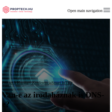
Open main navigation
Proptech Hungary Konferencia
Smart IoT
Hír
Van-e az irodaháznak is DNS-
e?