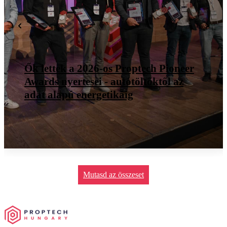
Okos épületek evolúciója - a
digitalizáció nem technológiai, hanem
stratégiai kérdés
Mutasd az összeset