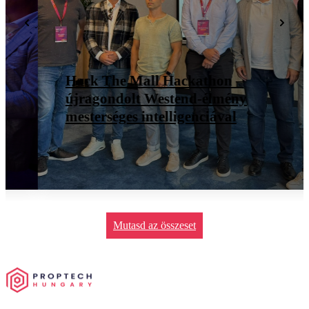
Hack The Mall Hackathon –
újragondolt Westend-élmény
mesterséges intelligenciával
Mutasd az összeset