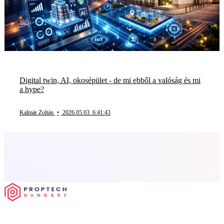
Digital twin, AI, okosépület - de mi ebből a valóság és mi
a hype?
Kalmár Zoltán
•
2026.05.03. 6:41:43