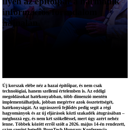
ilyen az építőipar a harmadik
információs forradalom
hajnalán
Új korszak elébe néz a hazai építőipar, és nem csak
technológiai, hanem szellemi értelemben is. Az eddigi
megoldásokat hatékonyabban, több dimenzió mentén
implementálhatjuk, jobban megértve azok összetettségét,
hatékonyságát. Az ugrásszerű fejlődés pedig segít a régi
hagyományok és az új eljárások közti szakadék átugrásában –
méghozzá egy, és nem két szökelléssel, mert úgy azért nehéz
lenne. Többek között erről szólt a 2026. május 14-én rendezett,
szám szerint hetedik PropTech Hungary Konferencia.