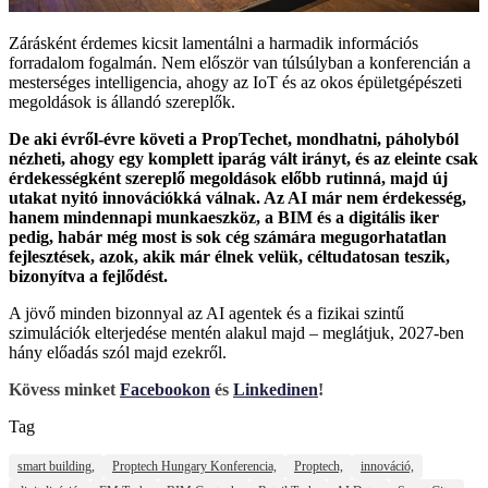
Zárásként érdemes kicsit lamentálni a harmadik információs
forradalom fogalmán. Nem először van túlsúlyban a konferencián a
mesterséges intelligencia, ahogy az IoT és az okos épületgépészeti
megoldások is állandó szereplők.
De aki évről-évre követi a PropTechet, mondhatni, páholyból
nézheti, ahogy egy komplett iparág vált irányt, és az eleinte csak
érdekességként szereplő megoldások előbb rutinná, majd új
utakat nyitó innovációkká válnak. Az AI már nem érdekesség,
hanem mindennapi munkaeszköz, a BIM és a digitális iker
pedig, habár még most is sok cég számára megugorhatatlan
fejlesztések, azok, akik már élnek velük, céltudatosan teszik,
bizonyítva a fejlődést.
A jövő minden bizonnyal az AI agentek és a fizikai szintű
szimulációk elterjedése mentén alakul majd – meglátjuk, 2027-ben
hány előadás szól majd ezekről.
Kövess minket
Facebookon
és
Linkedinen
!
Tag
smart building,
Proptech Hungary Konferencia,
Proptech,
innováció,