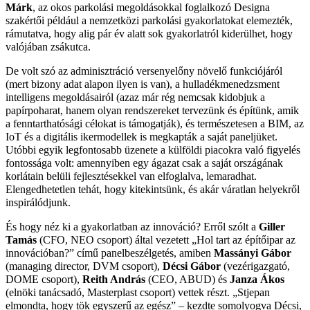
Márk
, az okos parkolási megoldásokkal foglalkozó Designa
szakértői például a nemzetközi parkolási gyakorlatokat elemezték,
rámutatva, hogy alig pár év alatt sok gyakorlatról kiderülhet, hogy
valójában zsákutca.
De volt szó az adminisztráció versenyelőny növelő funkciójáról
(mert bizony adat alapon ilyen is van), a hulladékmenedzsment
intelligens megoldásairól (azaz már rég nemcsak kidobjuk a
papírpoharat, hanem olyan rendszereket tervezünk és építünk, amik
a fenntarthatósági célokat is támogatják), és természetesen a BIM, az
IoT és a digitális ikermodellek is megkapták a saját paneljüket.
Utóbbi egyik legfontosabb üzenete a külföldi piacokra való figyelés
fontossága volt: amennyiben egy ágazat csak a saját országának
korlátain belüli fejlesztésekkel van elfoglalva, lemaradhat.
Elengedhetetlen tehát, hogy kitekintsünk, és akár váratlan helyekről
inspirálódjunk.
És hogy néz ki a gyakorlatban az innováció? Erről szólt a
Giller
Tamás
(CFO, NEO csoport) által vezetett „Hol tart az építőipar az
innovációban?” című panelbeszélgetés, amiben
Massányi Gábor
(managing director, DVM csoport),
Décsi Gábor
(vezérigazgató,
DOME csoport),
Reith András
(CEO, ABUD) és
Janza Ákos
(elnöki tanácsadó, Masterplast csoport) vettek részt. „Stjepan
elmondta, hogy tök egyszerű az egész” – kezdte somolyogva Décsi,