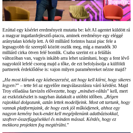
Ezúttal egy kísérlet eredményeit mutatta be: két AI agentet küldött rá
a magyar ingatlanfejlesztő-piacra, aminek eredménye egy eléggé
aránytalan körkép lett.
A 60 milliárd forintos hazai piac fele a
legnagyobb tíz szereplő között oszlik meg, míg a maradék 30
milliárd cirka ötven felé bomlik. Csaba szerint ez a felállás
változóban van, vagyis inkább arra lehet számítani, hogy a fent lévő
nagyoktól lefelé csorog majd a tőke, de ezt befolyásolja a külföldi
partnerek érdeklődése is: vajon milyen paramétereket nézne majd?
„
Ha most kiírunk egy közbeszerzést, azt hogy kell kiírni, hogy sikeres
legyen?
” – tette fel az egyelőre megválaszolásra váró kérdést. Majd
Troy előadása farvizén elővezette, hogy „
mindset-váltás
” kell, mert
az eszközkészlet is nagyban átalakult a utóbbi időben. „
Régen
rajzokkal dolgozunk, aztán lettek modelljeink. Most ott tartunk, hogy
vannak platformjaink, de hogy ezek jól működjenek, ahhoz egy
nagyon kemény back-endet kell megépítenünk adatbázisokkal,
szoftver-összefüggésekkel és minden mással. Kérdés, hogy ez
mekkora projekten fog megtérülni.
”