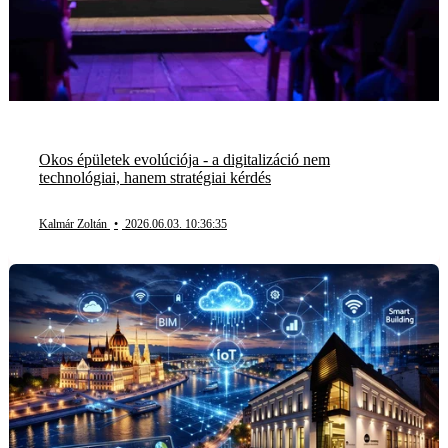
Okos épületek evolúciója - a digitalizáció nem
technológiai, hanem stratégiai kérdés
Kalmár Zoltán
•
2026.06.03. 10:36:35