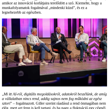
amikor az innováció korlátjaira terelődött a szó. Kiemelte, hogy a
munkafolyamatok fogalmával „mindenki küzd”, és ez a
legnehezebb az egészben.
„
Mi itt AI-ról, digitális megoldásokról, adatokról beszélünk, de amíg
a vállalatban nincs rend, addig sajnos nem fog működni az egész
sztori
” – fogalmazott. Giller szerint ráadásul a rend önmagában nem
elég, mert azt fenn is kell tartani, és ha nagy a fluktuáció egy cégnél,