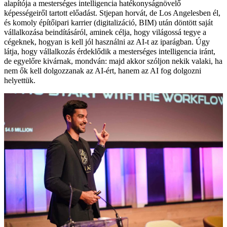
alapítója a mesterséges intelligencia hatékonyságnövelő
képességeiről tartott előadást. Stjepan horvát, de Los Angelesben él,
és komoly építőipari karrier (digitalizáció, BIM) után döntött saját
vállalkozása beindításáról, aminek célja, hogy világossá tegye a
cégeknek, hogyan is kell jól használni az AI-t az iparágban. Úgy
látja, hogy vállalkozás érdeklődik a mesterséges intelligencia iránt,
de egyelőre kivárnak, mondván: majd akkor szóljon nekik valaki, ha
nem ők kell dolgozzanak az AI-ért, hanem az AI fog dolgozni
helyettük.