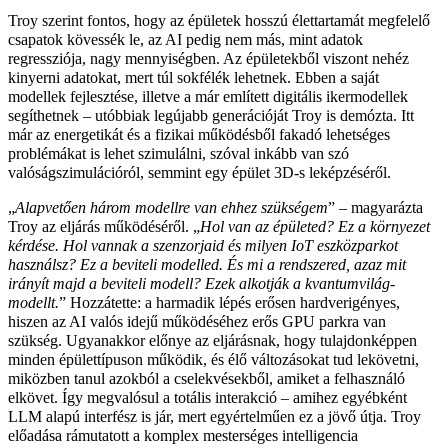
Troy szerint fontos, hogy az épületek hosszú élettartamát megfelelő
csapatok kövessék le, az AI pedig nem más, mint adatok
regressziója, nagy mennyiségben. Az épületekből viszont nehéz
kinyerni adatokat, mert túl sokfélék lehetnek. Ebben a saját
modellek fejlesztése, illetve a már említett digitális ikermodellek
segíthetnek – utóbbiak legújabb generációját Troy is demózta. Itt
már az energetikát és a fizikai működésből fakadó lehetséges
problémákat is lehet szimulálni, szóval inkább van szó
valóságszimulációról, semmint egy épület 3D-s leképzéséről.
„
Alapvetően három modellre van ehhez szükségem
” – magyarázta
Troy az eljárás működéséről.
„
Hol van az épületed? Ez a környezet
kérdése. Hol vannak a szenzorjaid és milyen IoT eszközparkot
használsz? Ez a beviteli modelled. És mi a rendszered, azaz mit
irányít majd a beviteli modell? Ezek alkotják a kvantumvilág-
modellt.
” Hozzátette: a harmadik lépés erősen hardverigényes,
hiszen az AI valós idejű működéséhez erős GPU parkra van
szükség. Ugyanakkor előnye az eljárásnak, hogy tulajdonképpen
minden épülettípuson működik, és élő változásokat tud lekövetni,
miközben tanul azokból a cselekvésekből, amiket a felhasználó
elkövet. Így megvalósul a totális interakció – amihez egyébként
LLM alapú interfész is jár, mert egyértelműen ez a jövő útja. Troy
előadása rámutatott a komplex mesterséges intelligencia