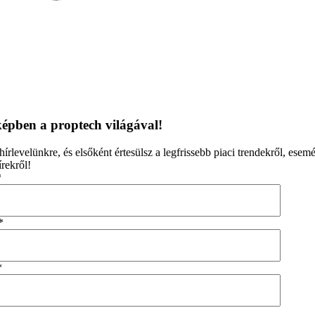
épben a proptech világával!
 hírlevelünkre, és elsőként értesülsz a legfrissebb piaci trendekről, esem
rekről!
*
*
*