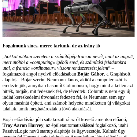
Fogalmunk sincs, merre tartunk, de az irány jó
„
Sokkal jobban szeretem a számítógép francia nevét, mint az angolt,
mert utóbbi a »computing« igéből ered, és számítási feladatokra
utal, a francia »ordinateur« viszont rendszerezést jelent
” –
fogalmazott angol nyelvű előadásában
Bojár Gábor
, a Graphisoft
alapítója. Bojár szerint Neumann János, akitől a computer szót is
eredeztetjük, annyiban hasonlít Columbusra, hogy mind a ketten azt
hitték, tudják, mit fedeznek fel, de tévedtek: Columbus nem egy új
indiai kereskedelmi útvonalat fedezett fel, és Neumann sem egy
olyan masinát épített, ami számol; helyette mindketten új világokat
találtak, amik meghatározták a jövő alakulását.
Bojár előadására jól csatlakozott rá az őt követő amerikai előadó,
Troy Aaron Harvey
, az épületautomatizálással foglalkozó, utahi
PassiveLogic nevű startup alapítója és ügyvezetője. Kalmár úgy
vezette fel Harveyt, mint akinek az Amerikában látott előadása új