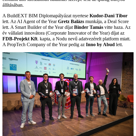
állításában.
A BuildEXT BIM Diplomapályázat nyertese
Kudor-Dani Tibor
lett. Az AI Agent of the Year
Gretz Balázs
munkája, a Deal Score
lett. A Smart Builder of the Year díjat
Binder Tamás
vitte haza. Az
év vállalati innovátora (Corporate Innovator of the Year) díjat az
FDB-Projekt Kft
. kapta, a Nodu nevű adatvezérelt platform miatt.
A PropTech Company of the Year pedig az
Inno by Abud
lett.