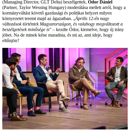
(Managing Director, GLT Delta) beszélgettek,
Ódor Dániel
(Partner, Taylor Wessing Hungary) moderálása mellett arról, hogy a
kormányváltást követő gazdasági és politikai helyzet milyen
környezetet teremt majd az ágazatban. „
Április 12-én nagy
változások történtek Magyarországon, és valahogy megváltozott a
beszélgetések minősége is
” – kezdte Ódor, kiemelve, hogy új irány
jöhet. Na de minek kéne maradnia, és mi az, ami ideje, hogy
eltűnjön?