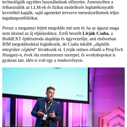
technológiák együttes használatának előnyeire. Amennyiben a
felhasználók az LLM-ek és fizikai modellezés leghatékonyabb
keverékét kapják, saját agenteket tervezve menedzselhetnek teljes
ingatlanportfóliókat.
Persze a megannyi fejlett megoldás mit sem ér, ha az ágazat maga
nem idomul az új eljárásokhoz. Erről beszélt
Livják Csaba
, a
BuildEXT építésziroda alapítója és ügyvezetője, ami elsősorban
BIM megoldásokkal foglalkozik, de Csaba inkább „
digitális
integrátor cégként
” hivatkozik rá. Livják rutinos előadó a PropTech
Hungary-n, évek óta rendszeresen szerepel, és workshopokat is
gyakran tart, idén is volt egy a rendezvényen.