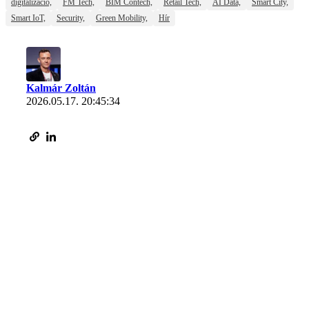
digitalizáció,
FM Tech,
BIM Contech,
Retail Tech,
AI Data,
Smart City,
Smart IoT,
Security,
Green Mobility,
Hír
Kalmár Zoltán
2026.05.17. 20:45:34