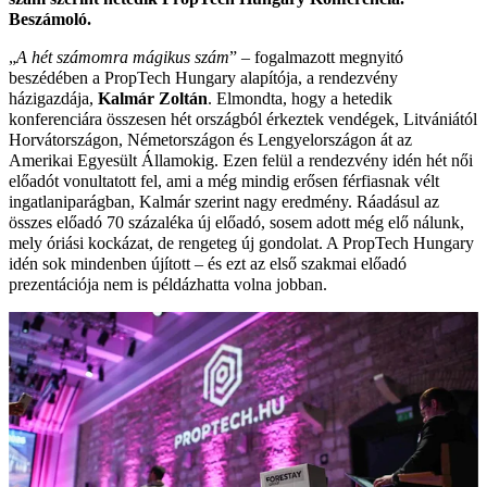
Beszámoló.
„
A hét számomra mágikus szám
” – fogalmazott megnyitó
beszédében a PropTech Hungary alapítója, a rendezvény
házigazdája,
Kalmár Zoltán
. Elmondta, hogy a hetedik
konferenciára összesen hét országból érkeztek vendégek, Litvániától
Horvátországon, Németországon és Lengyelországon át az
Amerikai Egyesült Államokig. Ezen felül a rendezvény idén hét női
előadót vonultatott fel, ami a még mindig erősen férfiasnak vélt
ingatlaniparágban, Kalmár szerint nagy eredmény. Ráadásul az
összes előadó 70 százaléka új előadó, sosem adott még elő nálunk,
mely óriási kockázat, de rengeteg új gondolat. A PropTech Hungary
idén sok mindenben újított – és ezt az első szakmai előadó
prezentációja nem is példázhatta volna jobban.