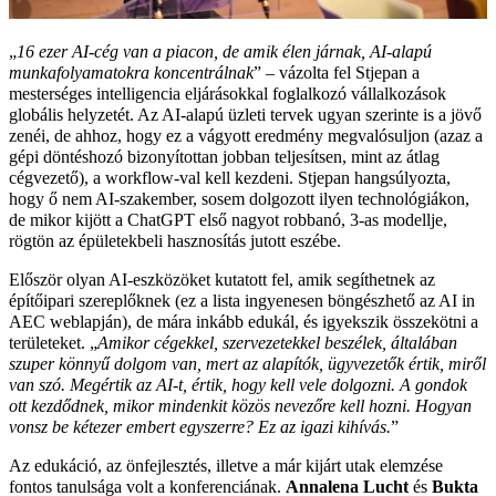
„
16 ezer AI-cég van a piacon, de amik élen járnak, AI-alapú
munkafolyamatokra koncentrálnak
” – vázolta fel Stjepan a
mesterséges intelligencia eljárásokkal foglalkozó vállalkozások
globális helyzetét. Az AI-alapú üzleti tervek ugyan szerinte is a jövő
zenéi, de ahhoz, hogy ez a vágyott eredmény megvalósuljon (azaz a
gépi döntéshozó bizonyítottan jobban teljesítsen, mint az átlag
cégvezető), a workflow-val kell kezdeni. Stjepan hangsúlyozta,
hogy ő nem AI-szakember, sosem dolgozott ilyen technológiákon,
de mikor kijött a ChatGPT első nagyot robbanó, 3-as modellje,
rögtön az épületekbeli hasznosítás jutott eszébe.
Először olyan AI-eszközöket kutatott fel, amik segíthetnek az
építőipari szereplőknek (ez a lista ingyenesen böngészhető az AI in
AEC weblapján), de mára inkább edukál, és igyekszik összekötni a
területeket. „
Amikor cégekkel, szervezetekkel beszélek, általában
szuper könnyű dolgom van, mert az alapítók, ügyvezetők értik, miről
van szó. Megértik az AI-t, értik, hogy kell vele dolgozni. A gondok
ott kezdődnek, mikor mindenkit közös nevezőre kell hozni. Hogyan
vonsz be kétezer embert egyszerre? Ez az igazi kihívás.
”
Az edukáció, az önfejlesztés, illetve a már kijárt utak elemzése
fontos tanulsága volt a konferenciának.
Annalena Lucht
és
Bukta