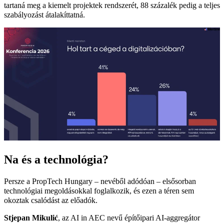
tartaná meg a kiemelt projektek rendszerét, 88 százalék pedig a teljes
szabályozást átalakíttatná.
Na és a technológia?
Persze a PropTech Hungary – nevéből adódóan – elsősorban
technológiai megoldásokkal foglalkozik, és ezen a téren sem
okoztak csalódást az előadók.
Stjepan Mikulić
, az AI in AEC nevű építőipari AI-aggregátor