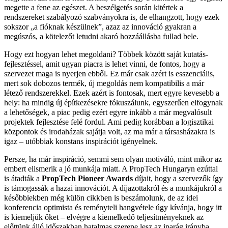
megette a fene az egészet. A beszélgetés során kitértek a
rendszereket szabályozó szabványokra is, de elhangzott, hogy ezek
sokszor „a fióknak készülnek”, azaz az innováció gyakran a
megúszós, a kötelezőt letudni akaró hozzáállásba fullad bele.
Hogy ezt hogyan lehet megoldani? Többek között saját kutatás-
fejlesztéssel, amit ugyan piacra is lehet vinni, de fontos, hogy a
szervezet maga is nyerjen ebből. Ez már csak azért is esszenciális,
mert sok dobozos termék, új megoldás nem kompatibilis a már
létező rendszerekkel. Ezek azért is fontosak, mert egyre kevesebb a
hely: ha mindig új építkezésekre fókuszálunk, egyszerűen elfogynak
a lehetőségek, a piac pedig ezért egyre inkább a már megvalósult
projektek fejlesztése felé fordul. Ami pedig korábban a logisztikai
központok és irodaházak sajátja volt, az ma már a társasházakra is
igaz – utóbbiak konstans inspirációt igényelnek.
Persze, ha már inspiráció, semmi sem olyan motiváló, mint mikor az
embert elismerik a jó munkája miatt. A PropTech Hungaryn ezúttal
is átadták a
PropTech Pioneer Awards
díjait, hogy a szervezők így
is támogassák a hazai innovációt. A díjazottakról és a munkájukról a
későbbiekben még külön cikkben is beszámolunk, de az idei
konferencia optimista és reményteli hangvétele úgy kívánja, hogy itt
is kiemeljük őket – elvégre a kiemelkedő teljesítményeknek az
előttünk álló időszakban hatalmas szerepe lesz az iparág irányba