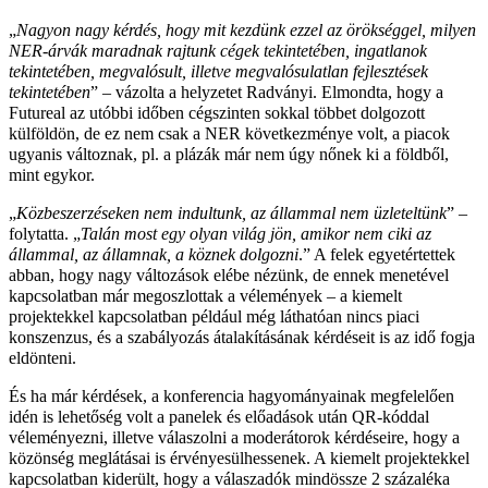
„
Nagyon nagy kérdés, hogy mit kezdünk ezzel az örökséggel, milyen
NER-árvák maradnak rajtunk cégek tekintetében, ingatlanok
tekintetében, megvalósult, illetve megvalósulatlan fejlesztések
tekintetében
” – vázolta a helyzetet Radványi. Elmondta, hogy a
Futureal az utóbbi időben cégszinten sokkal többet dolgozott
külföldön, de ez nem csak a NER következménye volt, a piacok
ugyanis változnak, pl. a plázák már nem úgy nőnek ki a földből,
mint egykor.
„
Közbeszerzéseken nem indultunk, az állammal nem üzleteltünk
” –
folytatta. „
Talán most egy olyan világ jön, amikor nem ciki az
állammal, az államnak, a köznek dolgozni
.” A felek egyetértettek
abban, hogy nagy változások elébe nézünk, de ennek menetével
kapcsolatban már megoszlottak a vélemények – a kiemelt
projektekkel kapcsolatban például még láthatóan nincs piaci
konszenzus, és a szabályozás átalakításának kérdéseit is az idő fogja
eldönteni.
És ha már kérdések, a konferencia hagyományainak megfelelően
idén is lehetőség volt a panelek és előadások után QR-kóddal
véleményezni, illetve válaszolni a moderátorok kérdéseire, hogy a
közönség meglátásai is érvényesülhessenek. A kiemelt projektekkel
kapcsolatban kiderült, hogy a válaszadók mindössze 2 százaléka