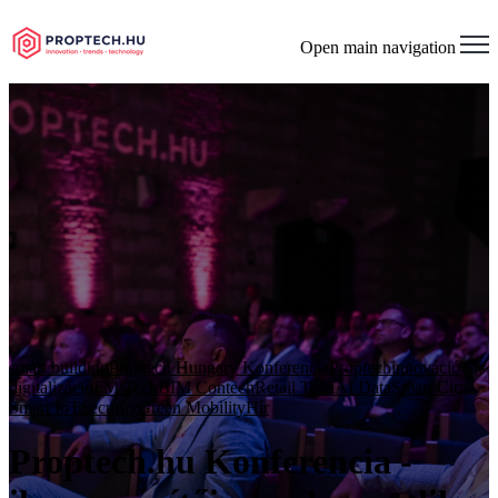
Open main navigation
smart building
Proptech Hungary Konferencia
Proptech
innováció
digitalizáció
FM Tech
BIM Contech
Retail Tech
AI Data
Smart City
Smart IoT
Security
Green Mobility
Hír
Proptech.hu Konferencia -