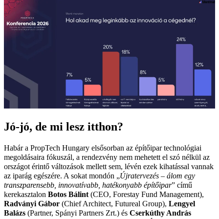
Jó-jó, de mi lesz itthon?
Habár a PropTech Hungary elsősorban az építőipar technológiai
megoldásaira fókuszál, a rendezvény nem mehetett el szó nélkül az
országot érintő változások mellett sem, lévén ezek kihatással vannak
az iparág egészére. A sokat mondón „
Újratervezés – álom egy
transzparensebb, innovatívabb, hatékonyabb építőipar
” című
kerekasztalon
Botos Bálint
(CEO, Forestay Fund Management),
Radványi Gábor
(Chief Architect, Futureal Group),
Lengyel
Balázs
(Partner, Spányi Partners Zrt.) és
Cserkúthy András